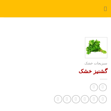
Ski
t
conten
سبزیجات خشک
گشنیز خشک