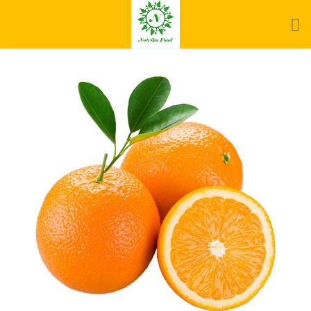
Ski
t
conten