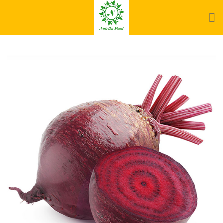
Ski
t
conten