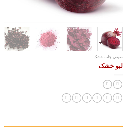
صیفی جات خشک
لبو خشک