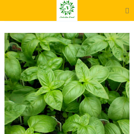
Ski
t
conten