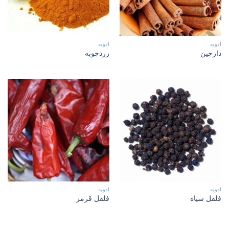
ادویه
ادویه
دارچین
زردچوبه
ادویه
ادویه
فلفل سیاه
فلفل قرمز