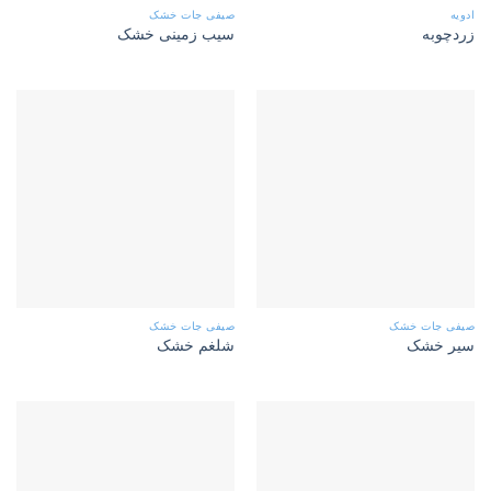
ادویه
صیفی جات خشک
زردچوبه
سیب زمینی خشک
صیفی جات خشک
صیفی جات خشک
سیر خشک
شلغم خشک