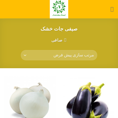
Ski
t
conten
صیفی جات خشک
صافی