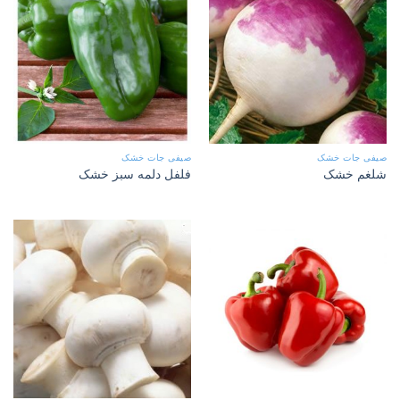
صیفی جات خشک
صیفی جات خشک
شلغم خشک
فلفل دلمه سبز خشک